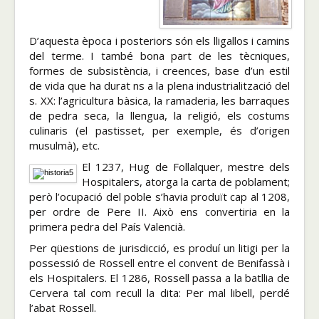
D’aquesta època i posteriors són els lligallos i camins
del terme. I també bona part de les tècniques,
formes de subsistència, i creences, base d’un estil
de vida que ha durat fins a la plena industrialització del
s. XX: l’agricultura bàsica, la ramaderia, les barraques
de pedra seca, la llengua, la religió, els costums
culinaris (el pastisset, per exemple, és d’origen
musulmà), etc.
El 1237, Hug de Follalquer, mestre dels
Hospitalers, atorga la carta de poblament;
però l’ocupació del poble s’havia produït cap al 1208,
per ordre de Pere II. Això ens convertiria en la
primera pedra del País Valencià.
Per qüestions de jurisdicció, es produí un litigi per la
possessió de Rossell entre el convent de Benifassà i
els Hospitalers. El 1286, Rossell passa a la batllia de
Cervera tal com recull la dita: Per mal libell, perdé
l’abat Rossell.