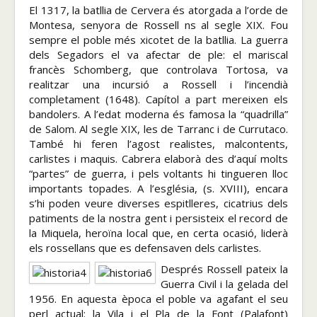
El 1317, la batllia de Cervera és atorgada a l’orde de
Montesa, senyora de Rossell fins al segle XIX. Fou
sempre el poble més xicotet de la batllia. La guerra
dels Segadors el va afectar de ple: el mariscal
francès Schomberg, que controlava Tortosa, va
realitzar una incursió a Rossell i l’incendià
completament (1648). Capítol a part mereixen els
bandolers. A l’edat moderna és famosa la “quadrilla”
de Salom. Al segle XIX, les de Tarranc i de Currutaco.
També hi feren l’agost realistes, malcontents,
carlistes i maquis. Cabrera elaborà des d’aquí molts
“partes” de guerra, i pels voltants hi tingueren lloc
importants topades. A l’església, (s. XVIII), encara
s’hi poden veure diverses espitlleres, cicatrius dels
patiments de la nostra gent i persisteix el record de
la Miquela, heroïna local que, en certa ocasió, liderà
els rossellans que es defensaven dels carlistes.
Després Rossell pateix la
Guerra Civil i la gelada del
1956. En aquesta època el poble va agafant el seu
perfil actual: la Vila i el Pla de la Font (Palafont)