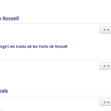
e Rossell
ga't els tracks de les Fonts de Rossell
pals