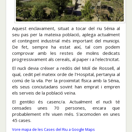
Aquest enclavament, situat a tocar del riu Sénia al
seu pas per la mateixa població, aplega actualment
el contingent industrial més important del municipi.
De fet, sempre ha estat així, tal com podem
comprovar amb les restes de molins dedicats
progressivament als cereals, al paper i a l'electricitat.
El nucli devia créixer a redós del Molí de Rossell, al
qual, cedit pel mateix orde de l'Hospital, pertanyia al
comú de la vila. Per la proximitat física amb la Sénia,
els seus conciutadans sovint han emprat i empren
els serveis de la població veïna.
El gentilici és casenc/a. Actualment el nucli té
censades unes 70 persones, encara que
probablement n'hi viuen més. S'acomoden en unes
45 cases.
Vore mapa de les Cases del Riu a Google Maps