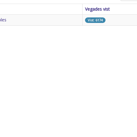
Vegades vist
bles
Vist: 6174