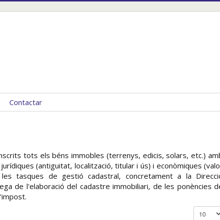
Contactar
scrits tots els béns immobles (terrenys, edificis, solars, etc.) am
urídiques (antiguitat, localització, titular i ús) i econòmiques (valo
t les tasques de gestió cadastral, concretament a la Direcci
ega de l'elaboració del cadastre immobiliari, de les ponències d
l'impost.
Mostra #