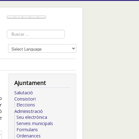
Cercar
...
Ajuntament
Salutació
b
Consistori
r
Eleccions
ó
Administració
Seu electrònica
e
Serveis municipals
Formularis
Ordenances