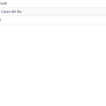
ssell
s Cases del Riu
l