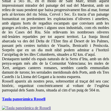
Situat a 565 m., en el molló de Sant Marc, tenim aquest
impressionant mirador del paisatge del sud del Maestrat, amb un
relleu de suau pendent que baixa progressivament fins al mar, format
pels al·luvions del riu Sénia, Cervol i Sec. Es tracta d’un paisatge
humanitzat on predominen les explotacions d’oliveres i ametlers,
amb alguns horts de regadius escampats que conviuen amb les
granges avícoles, porcines i alguns usos industrials, com els mobles
de les Cases del Riu. Són rellevants les nombroses oliveres
mil·lenàries repartides per tot aquest territori. La franja litoral
abarcada va des del Delta de l’Ebre fins al Desert de les Palmes,
passant pels centres turístics de Vinaròs, Benicarló i Peníscola.
Sorprèn que en un dia molt nítid podem admirar a l’horitzó
l’arxipèlag de les illes Columbrets, situades a 82 km. d’aquí.
Destaquem també els espais naturals de la Serra d’Irta, amb un dels
penya-segats més alts de la Comunitat Valenciana; les moles de
Xert, antigues canteres romanes, semblen castells emmurallats
damunt de turons; les serralades meridionals dels Ports, amb els Tres
Castells i la Lloma del Gegant a la nostra esquerra.
Rossell apareix als nostres peus, sobresortint al traçat del seu casc
històric, organitzat concèntricament al voltant de l’església
parroquial dels Sants Joans, situada al cim d’un puig de 504 m.
Taula panoràmica Rossell