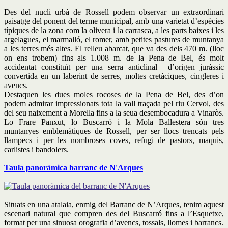
Des del nucli urbà de Rossell podem observar un extraordinari
paisatge del ponent del terme municipal, amb una varietat d’espècies
típiques de la zona com la olivera i la carrasca, a les parts baixes i les
argelagues, el marmalló, el romer, amb petites pastures de muntanya
a les terres més altes. El relleu abarcat, que va des dels 470 m. (lloc
on ens trobem) fins als 1.008 m. de la Pena de Bel, és molt
accidentat constituït per una serra anticlinal d’origen juràssic
convertida en un laberint de serres, moltes cretàciques, cingleres i
avencs.
Destaquen les dues moles rocoses de la Pena de Bel, des d’on
podem admirar impressionats tota la vall traçada pel riu Cervol, des
del seu naixement a Morella fins a la seua desembocadura a Vinaròs.
Lo Frare Panxut, lo Buscarró i la Mola Ballestera són tres
muntanyes emblemàtiques de Rossell, per ser llocs trencats pels
llampecs i per les nombroses coves, refugi de pastors, maquis,
carlistes i bandolers.
Taula panoràmica barranc de N'Arques
Situats en una atalaia, enmig del Barranc de N’Arques, tenim aquest
escenari natural que compren des del Buscarró fins a l’Esquetxe,
format per una sinuosa orografia d’avencs, tossals, llomes i barrancs.