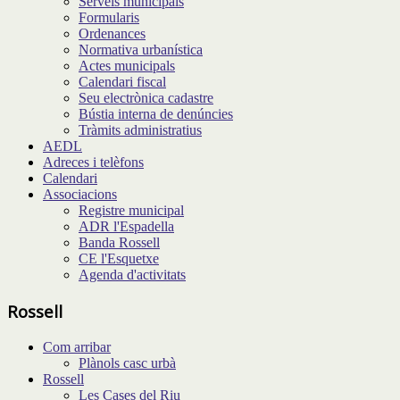
Serveis municipals
Formularis
Ordenances
Normativa urbanística
Actes municipals
Calendari fiscal
Seu electrònica cadastre
Bústia interna de denúncies
Tràmits administratius
AEDL
Adreces i telèfons
Calendari
Associacions
Registre municipal
ADR l'Espadella
Banda Rossell
CE l'Esquetxe
Agenda d'activitats
Rossell
Com arribar
Plànols casc urbà
Rossell
Les Cases del Riu