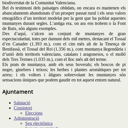
biodiversitat de la Comunitat Valenciana.
Bel és testimoni dels paisatges oblidats, on encara es mantenen els
abancalaments abandonats d’un prosper passat rural i els seus valors
etnogràfics d’un territori modelat per la gent que ha poblat aquestes
muntanyes durant segles. L’antiga era, on ara ens trobem o la Font
de Baix, són alguns exemples.
Des d’aquí, s’alcen un conjunt de muntanyes de gran
espectacularitat, totes per damunt dels mil metres, destacant el Tossal
d’en Canader (1.393 m.), com el cim més alt de la Tinença de
Benifassà, el Tossal del Rei (1.356 m.), com muntanya llegendària i
d’unió dels territoris valencians, catalans i aragonesos, o el molló
dels Tres Termes (1.035 m.), com el lloc més alt del terme.
Els prats de muntanya, amb els seus boverals; els boscos de pi
negre, ginebres i teixos; les herbes i plantes aromàtiques per tot
arreu; i els voltors i àligues sobrevolant les muntanyes són
sensacions úniques que podem gaudir en tot aquest entorn natural.
Ajuntament
Salutació
Consistori
Eleccions
Administració
Seu electrònica