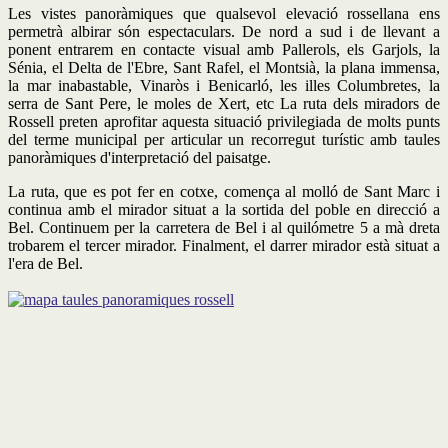
Les vistes panoràmiques que qualsevol elevació rossellana ens
permetrà albirar són espectaculars. De nord a sud i de llevant a
ponent entrarem en contacte visual amb Pallerols, els Garjols, la
Sénia, el Delta de l'Ebre, Sant Rafel, el Montsià, la plana immensa,
la mar inabastable, Vinaròs i Benicarló, les illes Columbretes, la
serra de Sant Pere, le moles de Xert, etc La ruta dels miradors de
Rossell preten aprofitar aquesta situació privilegiada de molts punts
del terme municipal per articular un recorregut turístic amb taules
panoràmiques d'interpretació del paisatge.
La ruta, que es pot fer en cotxe, comença al molló de Sant Marc i
continua amb el mirador situat a la sortida del poble en direcció a
Bel. Continuem per la carretera de Bel i al quilómetre 5 a mà dreta
trobarem el tercer mirador. Finalment, el darrer mirador està situat a
l'era de Bel.