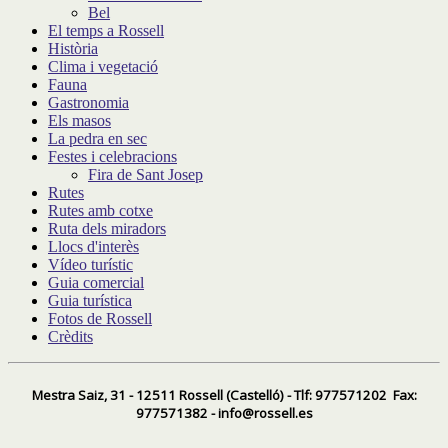
Bel
El temps a Rossell
Història
Clima i vegetació
Fauna
Gastronomia
Els masos
La pedra en sec
Festes i celebracions
Fira de Sant Josep
Rutes
Rutes amb cotxe
Ruta dels miradors
Llocs d'interès
Vídeo turístic
Guia comercial
Guia turística
Fotos de Rossell
Crèdits
Mestra Saiz, 31 - 12511 Rossell (Castelló) - Tlf: 977571202 Fax:
977571382 - info@rossell.es