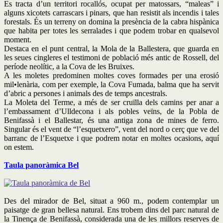
Es tracta d’un territori rocallós, ocupat per matossars, “maleas” i
alguns xicotets carrascars i pinars, que han resistit als incendis i tales
forestals. És un terreny on domina la presència de la cabra hispànica
que habita per totes les serralades i que podem trobar en qualsevol
moment.
Destaca en el punt central, la Mola de la Ballestera, que guarda en
les seues cingleres el testimoni de població més antic de Rossell, del
període neolític, a la Cova de les Bruixes.
A les moletes predominen moltes coves formades per una erosió
mil•lenària, com per exemple, la Cova Fumada, balma que ha servit
d’abric a persones i animals des de temps ancestrals.
La Moleta del Terme, a més de ser cruïlla dels camins per anar a
l’embassament d’Ulldecona i als pobles veïns, de la Pobla de
Benifassà i el Ballestar, és una antiga zona de mines de ferro.
Singular és el vent de “l’esquetxero”, vent del nord o cerç que ve del
barranc de l’Esquetxe i que podrem notar en moltes ocasions, aquí
on estem.
Taula panoràmica Bel
Des del mirador de Bel, situat a 960 m., podem contemplar un
paisatge de gran bellesa natural. Ens trobem dins del parc natural de
la Tinença de Benifassà, considerada una de les millors reserves de