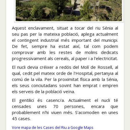
Aquest enclavament, situat a tocar del riu Sénia al
seu pas per la mateixa població, aplega actualment
el contingent industrial més important del municipi.
De fet, sempre ha estat així, tal com podem
comprovar amb les restes de molins dedicats
progressivament als cereals, al paper i a l'electricitat.
El nucli devia créixer a redós del Molí de Rossell, al
qual, cedit pel mateix orde de l'Hospital, pertanyia al
comú de la vila. Per la proximitat física amb la Sénia,
els seus conciutadans sovint han emprat i empren
els serveis de la població veïna.
El gentilici és casenc/a. Actualment el nucli té
censades unes 70 persones, encara que
probablement n'hi viuen més. S'acomoden en unes
45 cases.
Vore mapa de les Cases del Riu a Google Maps