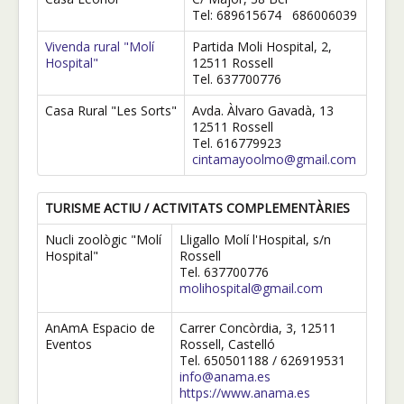
Tel: 689615674 686006039
Vivenda rural "Molí
Partida Moli Hospital, 2,
Hospital"
12511 Rossell
Tel. 637700776
Casa Rural "Les Sorts"
Avda. Àlvaro Gavadà, 13
12511 Rossell
Tel. 616779923
cintamayoolmo@gmail.com
TURISME ACTIU / ACTIVITATS COMPLEMENTÀRIES
Nucli zoològic "Molí
Lligallo Molí l'Hospital, s/n
Hospital"
Rossell
Tel. 637700776
molihospital@gmail.com
AnAmA Espacio de
Carrer Concòrdia, 3, 12511
Eventos
Rossell, Castelló
Tel. 650501188 / 626919531
info@anama.es
https://www.anama.es