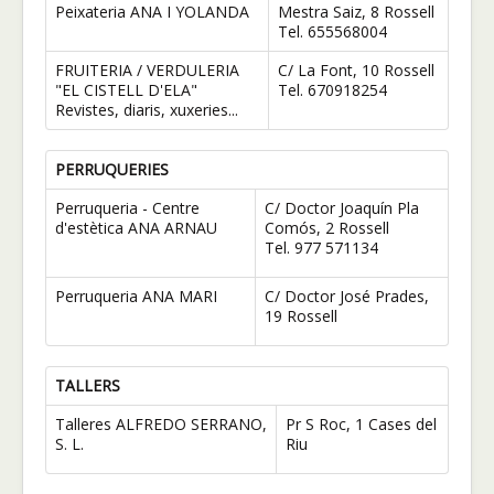
Peixateria ANA I YOLANDA
Mestra Saiz, 8 Rossell
Tel. 655568004
FRUITERIA / VERDULERIA
C/ La Font, 10 Rossell
"EL CISTELL D'ELA"
Tel. 670918254
Revistes, diaris, xuxeries...
PERRUQUERIES
Perruqueria - Centre
C/ Doctor Joaquín Pla
d'estètica ANA ARNAU
Comós, 2 Rossell
Tel. 977 571134
Perruqueria ANA MARI
C/ Doctor José Prades,
19 Rossell
TALLERS
Talleres ALFREDO SERRANO,
Pr S Roc, 1 Cases del
S. L.
Riu