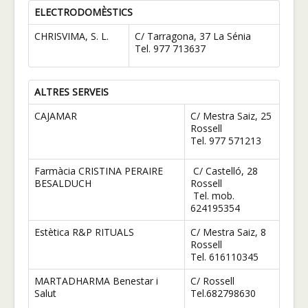
ELECTRODOMÈSTICS
CHRISVIMA, S. L.
C/ Tarragona, 37 La Sénia
Tel. 977 713637
ALTRES SERVEIS
CAJAMAR
C/ Mestra Saiz, 25
Rossell
Tel. 977 571213
Farmàcia CRISTINA PERAIRE
C/ Castelló, 28
BESALDUCH
Rossell
Tel. mob.
624195354
Estètica R&P RITUALS
C/ Mestra Saiz, 8
Rossell
Tel. 616110345
MARTADHARMA Benestar i
C/ Rossell
Salut
Tel.682798630