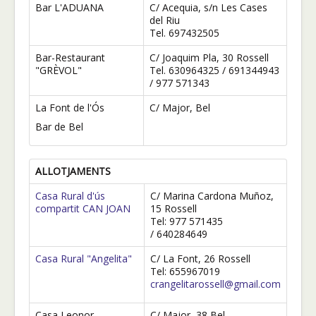
Bar L'ADUANA
C/ Acequia, s/n Les Cases
del Riu
Tel. 697432505
Bar-Restaurant
C/ Joaquim Pla, 30 Rossell
"GRÈVOL"
Tel. 630964325 / 691344943
/ 977 571343
La Font de l'Ós
C/ Major, Bel
Bar de Bel
ALLOTJAMENTS
Casa Rural d'ús
C/ Marina Cardona Muñoz,
compartit CAN JOAN
15 Rossell
Tel: 977 571435
/ 640284649
Casa Rural "Angelita"
C/ La Font, 26 Rossell
Tel: 655967019
crangelitarossell@gmail.com
Casa Leonor
C/ Major, 38 Bel