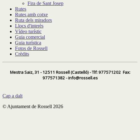
Fira de Sant Josep
Rutes
Rutes amb cotxe
Ruta dels miradors
Llocs d'interès
Vídeo turístic
Guia comercial
Guia turística
Fotos de Rossell
Crèdits
Mestra Saiz, 31 - 12511 Rossell (Castelló) - Tlf: 977571202 Fax:
977571382 - info@rossell.es
Cap a dalt
© Ajuntament de Rossell 2026