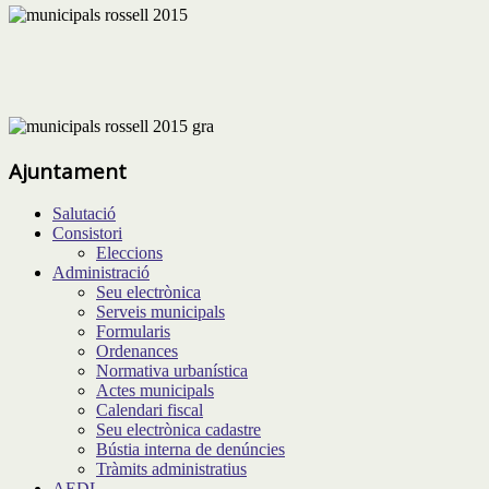
Ajuntament
Salutació
Consistori
Eleccions
Administració
Seu electrònica
Serveis municipals
Formularis
Ordenances
Normativa urbanística
Actes municipals
Calendari fiscal
Seu electrònica cadastre
Bústia interna de denúncies
Tràmits administratius
AEDL