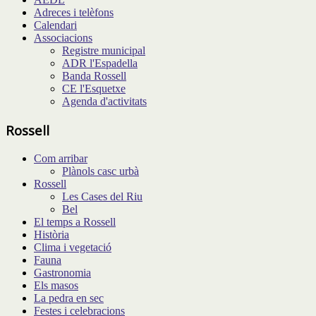
Adreces i telèfons
Calendari
Associacions
Registre municipal
ADR l'Espadella
Banda Rossell
CE l'Esquetxe
Agenda d'activitats
Rossell
Com arribar
Plànols casc urbà
Rossell
Les Cases del Riu
Bel
El temps a Rossell
Història
Clima i vegetació
Fauna
Gastronomia
Els masos
La pedra en sec
Festes i celebracions