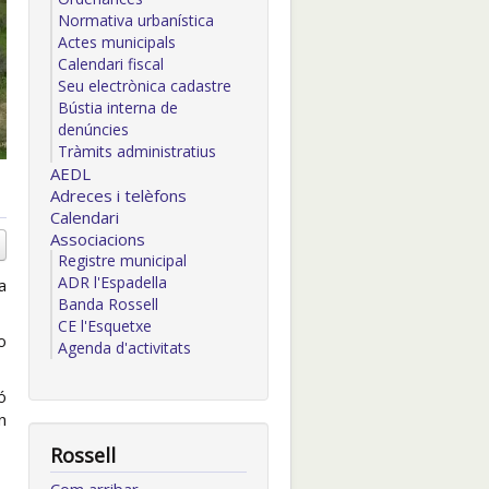
Normativa urbanística
Actes municipals
Calendari fiscal
Seu electrònica cadastre
Bústia interna de
denúncies
Tràmits administratius
AEDL
Adreces i telèfons
Calendari
Associacions
Registre municipal
ADR l'Espadella
a
Banda Rossell
CE l'Esquetxe
o
Agenda d'activitats
ó
n
Rossell