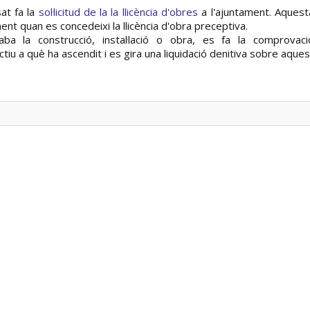
sat fa la
sol·licitud de la la llicència d'obres
a l'ajuntament. Aquest
ment quan es concedeixi la llicència d'obra preceptiva.
acaba la construcció, instal·lació o obra, es fa la comprovaci
ctiu a què ha ascendit i es gira una liquidació definitiva sobre aques
a