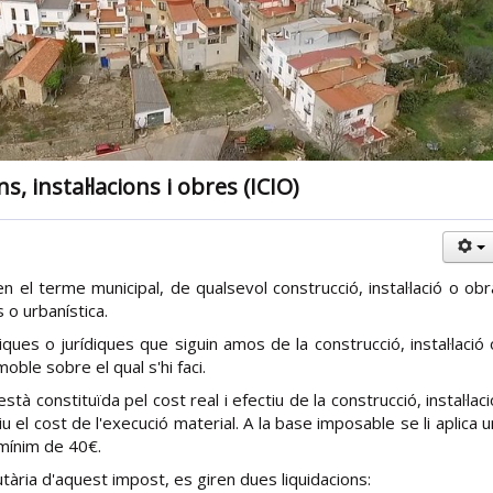
 instal·lacions i obres (ICIO)
en el terme municipal, de qualsevol construcció, instal·lació o obr
s o urbanística.
ues o jurídiques que siguin amos de la construcció, instal·lació 
oble sobre el qual s'hi faci.
à constituïda pel cost real i efectiu de la construcció, instal·laci
iu el cost de l'execució material. A la base imposable se li aplica u
mínim de 40€.
utària d'aquest impost, es giren dues liquidacions: