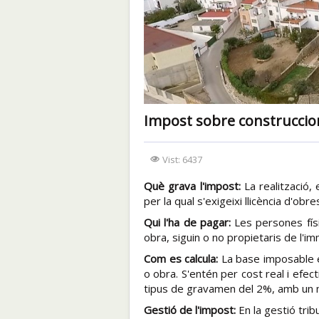
Impost sobre construccions,
Vist: 6437
Què grava l'impost:
La realització, 
per la qual s'exigeixi llicència d'obre
Qui l'ha de pagar:
Les persones físiq
obra, siguin o no propietaris de l'imm
Com es calcula:
La base imposable est
o obra. S'entén per cost real i efect
tipus de gravamen del 2%, amb un 
Gestió de l'impost:
En la gestió trib