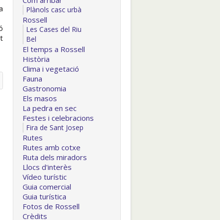
Com arribar
a
Plànols casc urbà
Rossell
ó
Les Cases del Riu
t
Bel
El temps a Rossell
Història
Clima i vegetació
Fauna
Gastronomia
Els masos
La pedra en sec
Festes i celebracions
Fira de Sant Josep
Rutes
Rutes amb cotxe
Ruta dels miradors
Llocs d'interès
Vídeo turístic
Guia comercial
Guia turística
Fotos de Rossell
Crèdits